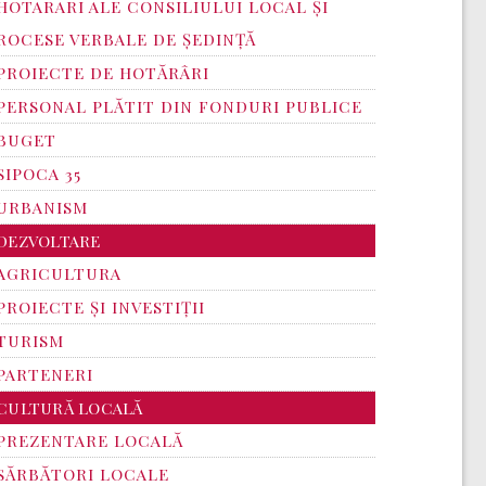
HOTARARI ALE CONSILIULUI LOCAL ȘI
ROCESE VERBALE DE ȘEDINȚĂ
PROIECTE DE HOTĂRÂRI
PERSONAL PLĂTIT DIN FONDURI PUBLICE
BUGET
SIPOCA 35
URBANISM
DEZVOLTARE
AGRICULTURA
PROIECTE ȘI INVESTIȚII
TURISM
PARTENERI
CULTURĂ LOCALĂ
PREZENTARE LOCALĂ
SĂRBĂTORI LOCALE