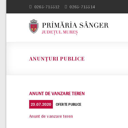
Skip
0265-715512
0265-715514
to
content
ANUNȚURI PUBLICE
ANUNT DE VANZARE TEREN
POSTED
CATEGORIES
23.07.2020
OFERTE PUBLICE
ON
Anunt de vanzare teren