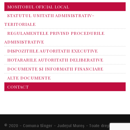
MONITORUL OFICIAL LOCAL
STATUTUL UNITATII ADMINISTRATIV-
TERITORIALE
REGULAMENTELE PRIVIND PROCEDURILE
ADMINISTRATIVE
DISPOZITIILE AUTORITATII EXECUTIVE
HOTARARILE AUTORITATII DELIBERATIVE
DOCUMENTE SI INFORMATII FINANCIARE
ALTE DOCUMENTE
CONTACT
© 2020 – Comuna Sînger – Județul Mureș – Toate drepturile