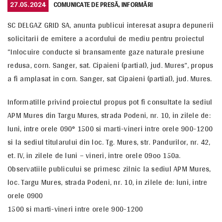
POSTED
CATEGORIES
27.05.2024
COMUNICATE DE PRESĂ
,
INFORMĂRI
ON
SC DELGAZ GRID SA, anunta publicui interesat asupra depunerii
solicitarii de emitere a acordului de mediu pentru proiectul
“Inlocuire conducte si bransamente gaze naturale presiune
redusa, corn. Sanger, sat. Cipaieni (partial), jud. Mures”, propus
a fi amplasat in corn. Sanger, sat Cipaieni (partial), jud. Mures.
Informatille privind proiectul propus pot fi consultate la sediul
APM Mures din Targu Mures, strada Podeni, nr. 10, in zilele de:
luni, intre orele 090° 1500 si marti-vineri intre orele 900-1200
si la sediul titularului din loc. Tg. Mures, str. Pandurilor, nr. 42,
et. IV, in zilele de luni – vineri, intre orele 09oo 150a.
Observatiile publicului se primesc zilnic la sediul APM Mures,
loc. Targu Mures, strada Podeni, nr. 10, in zilele de: luni, intre
orele 0900
1500 si marti-vineri intre orele 900-1200