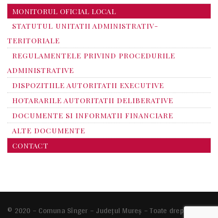
MONITORUL OFICIAL LOCAL
STATUTUL UNITATII ADMINISTRATIV-
TERITORIALE
REGULAMENTELE PRIVIND PROCEDURILE
ADMINISTRATIVE
DISPOZITIILE AUTORITATII EXECUTIVE
HOTARARILE AUTORITATII DELIBERATIVE
DOCUMENTE SI INFORMATII FINANCIARE
ALTE DOCUMENTE
CONTACT
© 2020 – Comuna Sînger – Județul Mureș – Toate drepturile