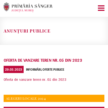
Skip
to
content
ANUNȚURI PUBLICE
OFERTA DE VANZARE TEREN NR. 05 DIN 2023
POSTED
CATEGORIES
29.03.2023
INFORMĂRI
,
OFERTE PUBLICE
ON
Oferta de vanzare teren nr. 05 din 2023
ALEGERI LOCALE 2024