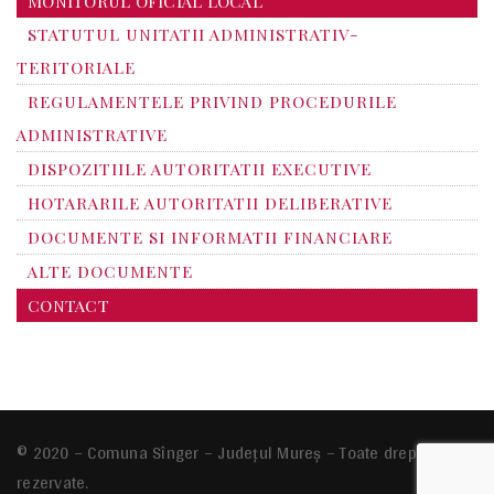
MONITORUL OFICIAL LOCAL
STATUTUL UNITATII ADMINISTRATIV-
TERITORIALE
REGULAMENTELE PRIVIND PROCEDURILE
ADMINISTRATIVE
DISPOZITIILE AUTORITATII EXECUTIVE
HOTARARILE AUTORITATII DELIBERATIVE
DOCUMENTE SI INFORMATII FINANCIARE
ALTE DOCUMENTE
CONTACT
© 2020 – Comuna Sînger – Județul Mureș – Toate drepturile
rezervate.