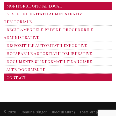
MONITORUL OFICIAL LOCAL
STATUTUL UNITATII ADMINISTRATIV-
TERITORIALE
REGULAMENTELE PRIVIND PROCEDURILE
ADMINISTRATIVE
DISPOZITIILE AUTORITATII EXECUTIVE
HOTARARILE AUTORITATII DELIBERATIVE
DOCUMENTE SI INFORMATII FINANCIARE
ALTE DOCUMENTE
CONTACT
© 2020 – Comuna Sînger – Județul Mureș – Toate drepturile