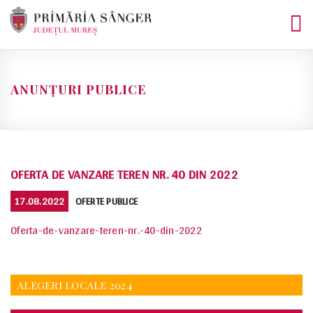
Skip
to
content
ANUNȚURI PUBLICE
OFERTA DE VANZARE TEREN NR. 40 DIN 2022
POSTED
CATEGORIES
17.08.2022
OFERTE PUBLICE
ON
Oferta-de-vanzare-teren-nr.-40-din-2022
ALEGERI LOCALE 2024