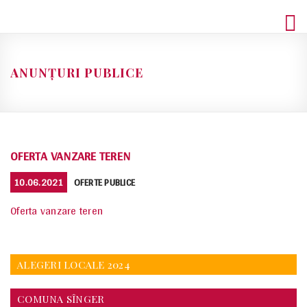
Skip
to
content
ANUNȚURI PUBLICE
OFERTA VANZARE TEREN
POSTED
CATEGORIES
10.06.2021
OFERTE PUBLICE
ON
Oferta vanzare teren
ALEGERI LOCALE 2024
COMUNA SÎNGER