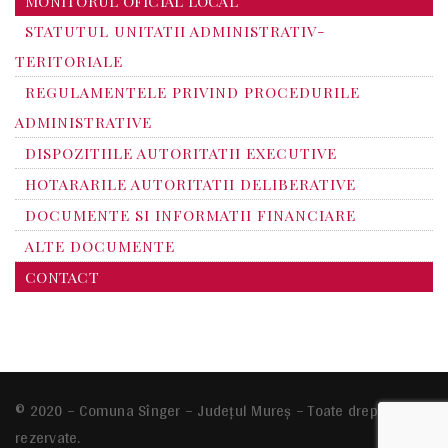
MONITORUL OFICIAL LOCAL
STATUTUL UNITATII ADMINISTRATIV-
TERITORIALE
REGULAMENTELE PRIVIND PROCEDURILE
ADMINISTRATIVE
DISPOZITIILE AUTORITATII EXECUTIVE
HOTARARILE AUTORITATII DELIBERATIVE
DOCUMENTE SI INFORMATII FINANCIARE
ALTE DOCUMENTE
CONTACT
© 2020 – Comuna Sînger – Județul Mureș – Toate drepturile
rezervate.