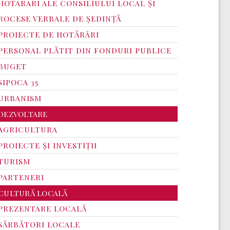
HOTARARI ALE CONSILIULUI LOCAL ȘI
ROCESE VERBALE DE ȘEDINȚĂ
PROIECTE DE HOTĂRÂRI
PERSONAL PLĂTIT DIN FONDURI PUBLICE
BUGET
SIPOCA 35
URBANISM
DEZVOLTARE
AGRICULTURA
PROIECTE ȘI INVESTIȚII
TURISM
PARTENERI
CULTURĂ LOCALĂ
PREZENTARE LOCALĂ
SĂRBĂTORI LOCALE