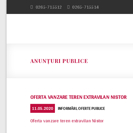
Skip
0265-715512
0265-715514
to
content
ANUNȚURI PUBLICE
OFERTA VANZARE TEREN EXTRAVILAN NISTOR
POSTED
CATEGORIES
11.05.2020
INFORMĂRI
,
OFERTE PUBLICE
ON
Oferta vanzare teren extravilan Nistor