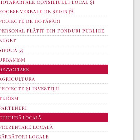
HOTARARI ALE CONSILIULUI LOCAL ȘI
ROCESE VERBALE DE ȘEDINȚĂ
PROIECTE DE HOTĂRÂRI
PERSONAL PLĂTIT DIN FONDURI PUBLICE
BUGET
SIPOCA 35
URBANISM
DEZVOLTARE
AGRICULTURA
PROIECTE ȘI INVESTIȚII
TURISM
PARTENERI
CULTURĂ LOCALĂ
PREZENTARE LOCALĂ
SĂRBĂTORI LOCALE