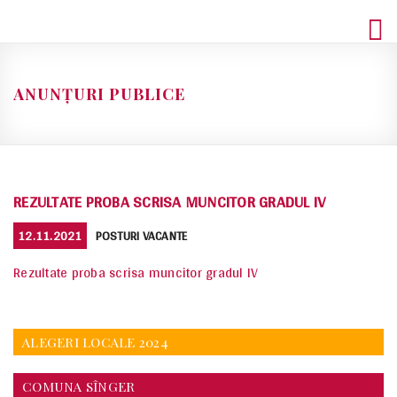
Skip
to
content
ANUNȚURI PUBLICE
REZULTATE PROBA SCRISA MUNCITOR GRADUL IV
POSTED
CATEGORIES
12.11.2021
POSTURI VACANTE
ON
Rezultate proba scrisa muncitor gradul IV
ALEGERI LOCALE 2024
COMUNA SÎNGER