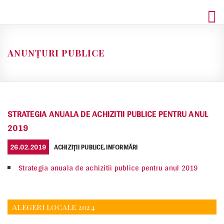
Skip
to
content
ANUNȚURI PUBLICE
STRATEGIA ANUALA DE ACHIZITII PUBLICE PENTRU ANUL
2019
POSTED
CATEGORIES
26.02.2019
ACHIZIȚII PUBLICE
,
INFORMĂRI
ON
Strategia anuala de achizitii publice pentru anul 2019
ALEGERI LOCALE 2024