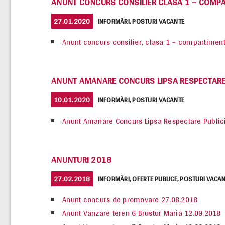
ANUNT CONCURS CONSILIER CLASA 1 – COMPA
POSTED
CATEGORIES
27.01.2020
INFORMĂRI
,
POSTURI VACANTE
ON
Anunt concurs consilier, clasa 1 – compartiment
ANUNT AMANARE CONCURS LIPSA RESPECTARE 
POSTED
CATEGORIES
10.01.2020
INFORMĂRI
,
POSTURI VACANTE
ON
Anunt Amanare Concurs Lipsa Respectare Publici
ANUNTURI 2018
POSTED
CATEGORIES
27.02.2018
INFORMĂRI
,
OFERTE PUBLICE
,
POSTURI VACA
ON
Anunt concurs de promovare 27.08.2018
Anunt Vanzare teren 6 Brustur Maria 12.09.2018