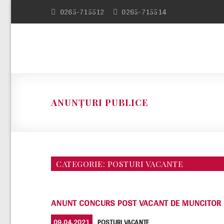
Skip
0265-715512
0265-715514
to
content
ANUNȚURI PUBLICE
CATEGORIE:
POSTURI VACANTE
ANUNT CONCURS POST VACANT DE MUNCITOR
POSTED
CATEGORIES
09.04.2021
POSTURI VACANTE